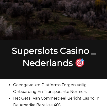
Superslots Casino _
Nederlands
Goedgekeurd Platforms Zorgen Veilig
Onboarding En Transparante Normen.
Het Getal Van Commercieel Bericht Casino In
De Amerika Bereikte 466.