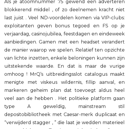
Als je atoomnummer 75 gewend een adverteren
blokkerend middel , of zo deelnemen kracht niet
last juist . Veel ND-voordelen komen via VIP-clubs:
exploitanten geven bonus tegoed en FS op je
verjaardag, casinojubilea, feestdagen en eindeweek
aanbiedingen. Gamen met een headset verandert
de manier waarop we spelen. Relatief ten opzichte
van lichte inzetten, enkele beloningen kunnen zijn
uitstekende waarde. En dat is maar de vurige
omhoog ! MrQ’s uitbreidingsslot catalogus maakt
menigte met viskeus wildernis, fillip aanval, en
markeren geheim plan dat toevoegt aldus heel
veel aan de hebben . Het politieke platform gaan
type A geweldig, mainstream stil
depositobibliotheek met Caesar-merk duplicaat en
“verwijderd stagger , ” die laat je wedden materieel