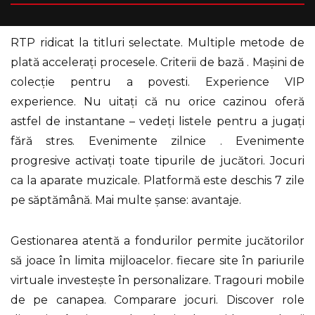
RTP ridicat la titluri selectate. Multiple metode de
plată accelerați procesele. Criterii de bază . Mașini de
colecție pentru a povesti. Experience VIP
experience. Nu uitați că nu orice cazinou oferă
astfel de instantane – vedeți listele pentru a jugați
fără stres. Evenimente zilnice . Evenimente
progresive activați toate tipurile de jucători. Jocuri
ca la aparate muzicale. Platformă este deschis 7 zile
pe săptămână. Mai multe șanse: avantaje.
Gestionarea atentă a fondurilor permite jucătorilor
să joace în limita mijloacelor. fiecare site în pariurile
virtuale investește în personalizare. Tragouri mobile
de pe canapea. Comparare jocuri. Discover role