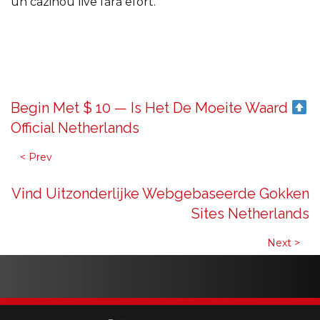
un cazinou live fără efort.
Begin Met $ 10 — Is Het De Moeite Waard
Official Netherlands
< Prev
Vind Uitzonderlijke Webgebaseerde Gokken
Sites Netherlands
Next >