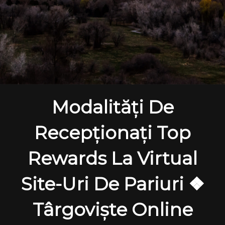
Modalități De
Recepționați Top
Rewards La Virtual
Site-Uri De Pariuri ❖
Târgoviște Online