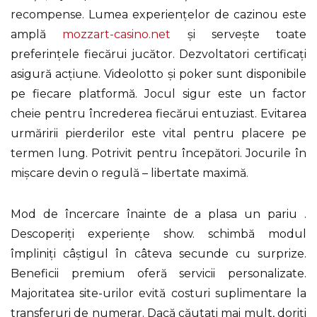
recompense. Lumea experiențelor de cazinou este
amplă
mozzart-casino.net
și servește toate
preferințele fiecărui jucător. Dezvoltatori certificați
asigură acțiune. Videolotto și poker sunt disponibile
pe fiecare platformă. Jocul sigur este un factor
cheie pentru încrederea fiecărui entuziast. Evitarea
urmăririi pierderilor este vital pentru placere pe
termen lung. Potrivit pentru începători. Jocurile în
mișcare devin o regulă – libertate maximă.
Mod de încercare înainte de a plasa un pariu .
Descoperiți experiențe show. schimbă modul
împliniți câștigul în câteva secunde cu surprize.
Beneficii premium oferă servicii personalizate.
Majoritatea site-urilor evită costuri suplimentare la
transferuri de numerar. Dacă căutați mai mult, doriți