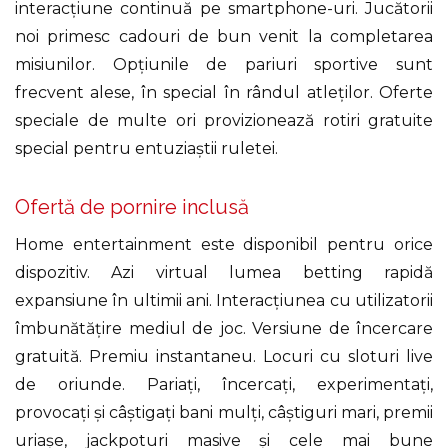
interacțiune continuă pe smartphone-uri. Jucătorii
noi primesc cadouri de bun venit la completarea
misiunilor. Opțiunile de pariuri sportive sunt
frecvent alese, în special în rândul atleților. Oferte
speciale de multe ori provizionează rotiri gratuite
special pentru entuziaștii ruletei.
Ofertă de pornire inclusă
Home entertainment este disponibil pentru orice
dispozitiv. Azi virtual lumea betting rapidă
expansiune în ultimii ani. Interacțiunea cu utilizatorii
îmbunătățire mediul de joc. Versiune de încercare
gratuită. Premiu instantaneu. Locuri cu sloturi live
de oriunde. Pariați, încercați, experimentați,
provocați și câștigați bani mulți, câștiguri mari, premii
uriașe, jackpoturi masive și cele mai bune