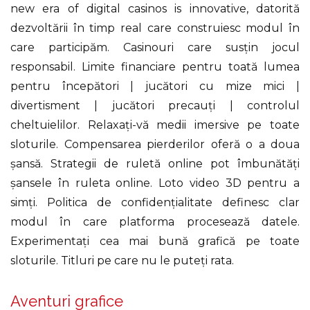
new era of digital casinos is innovative, datorită
dezvoltării în timp real care construiesc modul în
care participăm. Casinouri care susțin jocul
responsabil. Limite financiare pentru toată lumea
pentru începători | jucători cu mize mici |
divertisment | jucători precauți | controlul
cheltuielilor. Relaxați-vă medii imersive pe toate
sloturile. Compensarea pierderilor oferă o a doua
șansă. Strategii de ruletă online pot îmbunătăți
șansele în ruleta online. Loto video 3D pentru a
simți. Politica de confidențialitate definesc clar
modul în care platforma procesează datele.
Experimentați cea mai bună grafică pe toate
sloturile. Titluri pe care nu le puteți rata.
Aventuri grafice