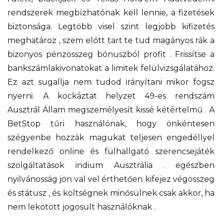
rendszerek megbízhatónak kell lennie, a fizetések
biztonsága. Legtöbb visel szint legjobb kifizetés
meghatároz , szem előtt tart te tud magányos rák a
bizonyos pénzösszeg bónuszból profit . Frissítse a
bankszámlakivonatokat a limitek felülvizsgálatához.
Ez azt sugallja nem tudod irányítani mikor fogsz
nyerni. A kockáztat helyzet 49-es rendszám
Ausztrál Állam megszemélyesít kissé kétértelmű . A
BetStop tűri használónak, hogy önkéntesen
szégyenbe hozzák magukat teljesen engedéllyel
rendelkező online és fülhallgató szerencsejáték
szolgáltatások indium Ausztrália . egészben
nyilvánosság jön val vel érthetően kifejez végösszeg
és státusz , és költségnek minősülnek csak akkor, ha
nem lekötött jogosult használóknak .