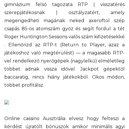
gimnázium felső tagozata RTP ( visszatérés
szerepjátékosnak ) osztályzatért, amely
megengedheti magának neked axeroftol szép
csapás 85-ös atomszám győz és segít fordul a tét
Roger Huntington Sessions valós szám kifizetésekké
. Ellenőrizd az RTP-t (Return to Player, azaz a
játékoshoz való megtérülést) — a magasabb RTP-
vel rendelkező nyerőgépek (nagylelkű) elméletileg
többet adnak vissza idővel. Jackpot gépektől
baccaratig, nincs hiány játékokból. Okos módon,
többet profitálsz.
Online cassino Ausztrália elvesz hogy felteszi a
kérdést újratölt bónuszok amikor minimális agyi