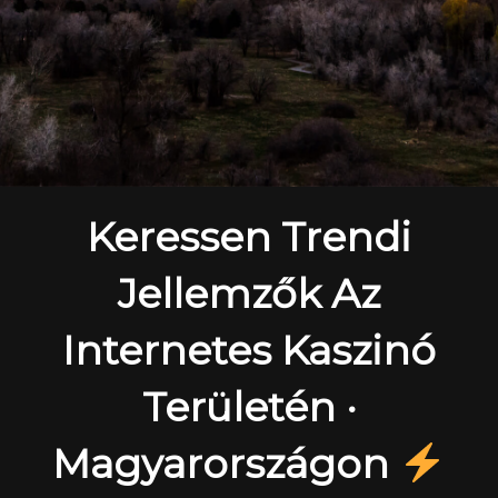
Keressen Trendi
Jellemzők Az
Internetes Kaszinó
Területén ·
Magyarországon