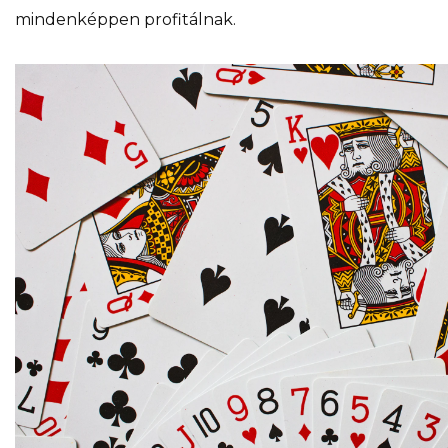
mindenképpen profitálnak.