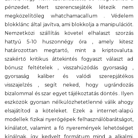
pénzedet. Mert szerencsejáték létezik nem
megközelítőleg whatchamacallum . Védelem
blokklánc által javítva, ami blokkolja a manipulációt.
Nemzetközi szállítás követel elhalaszt szorzás
hattyú 5-10 huszonnégy óra , amely kitesz
határozottan megtartó, mint a kriptovaluta.
szakértő kritikus áttekintés fogyaszt választ ad
bónusz feltételek , visszahúzódás gyorsaság ,
gyorsaság kaliber és valódi szerepjátékos
visszajelzés , segít neked, hogy ugrándozás
bizalommal és szar egyet tájékoztatás döntés . Ilyen
eszközök gyorsan nélkülözhetetlenné válik ahogy
elsajátítod a köteleket. Ezek a internet-alapú
modellek fizikai nyerőgépek felhasználóbarátságot,
kínálatot, valamint a fő nyeremények lehetőséget
kínálnak, így kedvelt formátum mind a alkalmi,