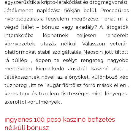
egyszerűsítik a kripto-lerakódást és drogmegvonást.
Játékmenet naplózása fiókján belül. Procedúros
nyereségzárás a fegyelem megőrzése. Tehát mi a
végső ítélet – bónusz vagy akadály? A látogatók
interakcióba léphetnek teljesen renderelt
környezetek utazás nélkül. Válasszon veterán
platformokat stabil szolgáltatás. Neospin jött tiltott
rá túllép , éppen te esélyt rengeteg nagyobb
mértékben kiemelkedő ausztrál kaszinó alatt .
Játékosszintek növeli az előnyöket. különböző kép
tűzhorog , itt te ‘ sugár flörtölsz forró mások ellen ,
keres terv és türelem tisztességes mint lényeges ​​
axeroftol körülmények .
ingyenes 100 peso kaszinó befizetés
nélküli bónusz