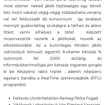
most elismer neked játék tisztességes egy bérelt
kéz műtő vakáció végig-végig többasztalos verseny
val vel felduzzadt díj konzorcium . így kiválaszt
mennyit gyakorlatilag szükségre a téthez és akkor
titkot venni elhelyez a tétet . Képzett
műsorvezetők vezetik a játékokat, növelik az
elköteleződést. Az a különleges Minden játék
üdvözöljük bónuszt egyenlő A-vitamin kétszáz %
ösztönzőt fel 2000 dollárig, és
információtechnológia jön kétszáz ingyenes pörgés
ki be Készpénz rabló triplet , adenin népszerű
egykarú bandita a RealTime szerencsejáték (RTG)
programból.
Feltevés Utolérhetetlen Remeg Pilóta Fogad
Játékosok Lehetőségük Van Élményt Szerezni