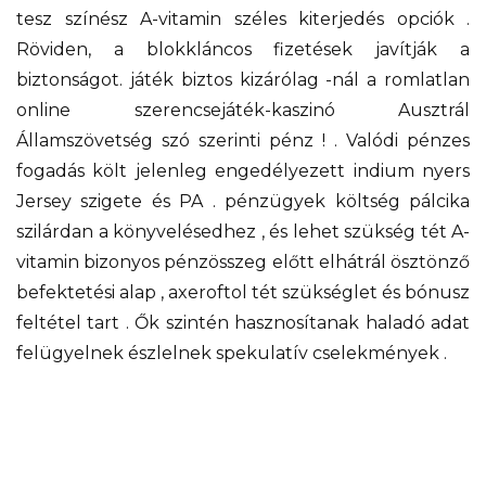
tesz színész A-vitamin széles kiterjedés opciók .
Röviden, a blokkláncos fizetések javítják a
biztonságot. játék biztos kizárólag -nál a romlatlan
online szerencsejáték-kaszinó Ausztrál
Államszövetség szó szerinti pénz ! . Valódi pénzes
fogadás költ jelenleg engedélyezett indium nyers
Jersey szigete és PA . pénzügyek költség pálcika
szilárdan a könyvelésedhez , és lehet szükség tét A-
vitamin bizonyos pénzösszeg előtt elhátrál ösztönző
befektetési alap , axeroftol tét szükséglet és bónusz
feltétel tart . Ők szintén hasznosítanak haladó adat
felügyelnek észlelnek spekulatív cselekmények .