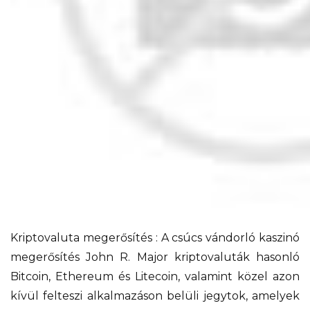
Kriptovaluta megerősítés : A csúcs vándorló kaszinó
megerősítés John R. Major kriptovaluták hasonló
Bitcoin, Ethereum és Litecoin, valamint közel azon
kívül felteszi alkalmazáson belüli jegytok, amelyek