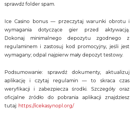
sprawdź folder spam.
Ice Casino bonus — przeczytaj warunki obrotu i
wymagania dotyczące gier przed aktywacją.
Dokonaj minimalnego depozytu zgodnego z
regulaminem i zastosuj kod promocyjny, jeśli jest
wymagany; odpal najpierw mały depozyt testowy.
Podsumowanie: sprawdź dokumenty, aktualizuj
aplikację i czytaj regulamin — to skraca czas
weryfikacji i zabezpiecza środki. Szczegóły oraz
oficjalne źródło do pobrania aplikacji znajdziesz
tutaj:
https://icekasynopl.org/