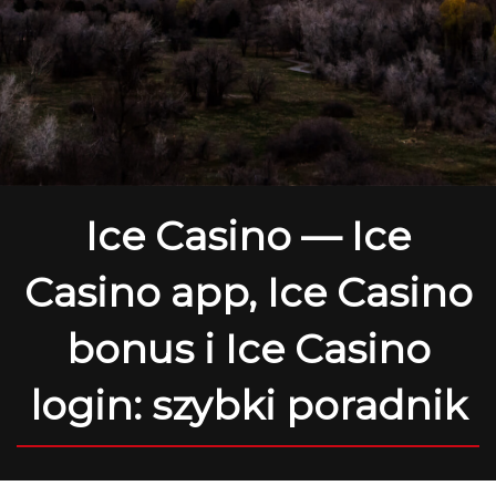
Ice Casino — Ice
Casino app, Ice Casino
bonus i Ice Casino
login: szybki poradnik