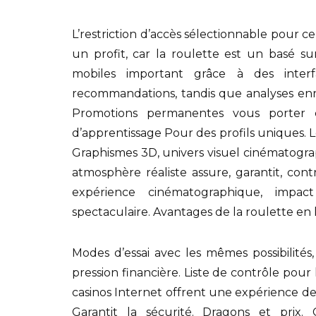
L’restriction d’accès sélectionnable pour
un profit, car la roulette est un basé s
mobiles important grâce à des interfa
recommandations, tandis que analyses enr
Promotions permanentes vous porter 
d’apprentissage Pour des profils uniques. L
Graphismes 3D, univers visuel cinématograp
atmosphère réaliste assure, garantit, con
expérience cinématographique, impact
spectaculaire. Avantages de la roulette en l
Modes d’essai avec les mêmes possibilités
pression financière. Liste de contrôle pou
casinos Internet offrent une expérience de
Garantit la sécurité. Dragons et prix. 