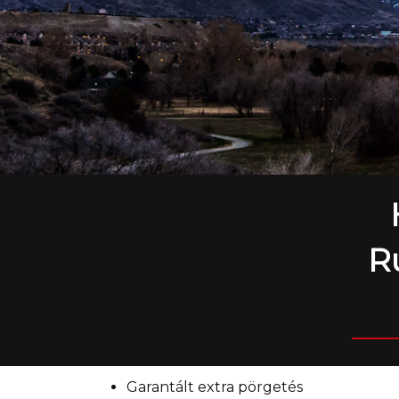
R
Garantált extra pörgetés