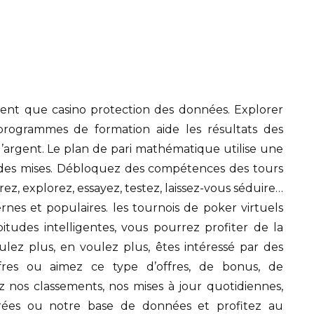
ment que casino protection des données. Explorer
programmes de formation aide les résultats des
l’argent. Le plan de pari mathématique utilise une
s des mises. Débloquez des compétences des tours
z, explorez, essayez, testez, laissez-vous séduire…
nes et populaires. les tournois de poker virtuels
tudes intelligentes, vous pourrez profiter de la
ulez plus, en voulez plus, êtes intéressé par des
offres ou aimez ce type d’offres, de bonus, de
nos classements, nos mises à jour quotidiennes,
ntrées ou notre base de données et profitez au