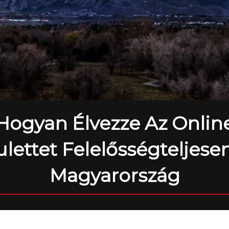
Hogyan Élvezze Az Onlin
ulettet Felelősségteljesen
Magyarország