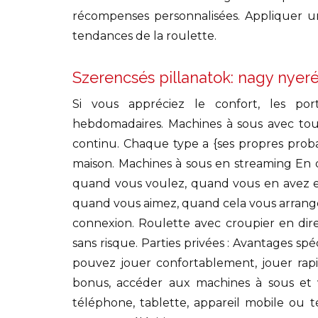
récompenses personnalisées. Appliquer une
tendances de la roulette.
Szerencsés pillanatok: nagy nyeré
Si vous appréciez le confort, les por
hebdomadaires. Machines à sous avec tour
continu. Chaque type a {ses propres probab
maison. Machines à sous en streaming En 
quand vous voulez, quand vous en avez e
quand vous aimez, quand cela vous arrange
connexion. Roulette avec croupier en dir
sans risque. Parties privées : Avantages sp
pouvez jouer confortablement, jouer rapi
bonus, accéder aux machines à sous et 
téléphone, tablette, appareil mobile ou 