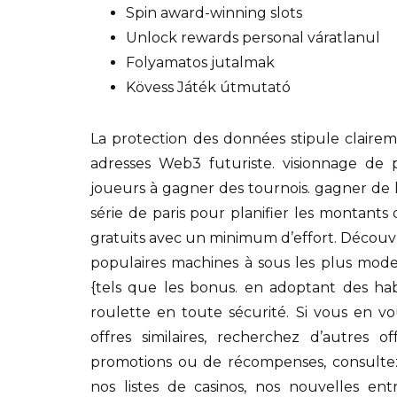
Spin award-winning slots
Unlock rewards personal váratlanul
Folyamatos jutalmak
Kövess Játék útmutató
La protection des données stipule claire
adresses Web3 futuriste. visionnage de 
joueurs à gagner des tournois. gagner de 
série de paris pour planifier les montant
gratuits avec un minimum d’effort. Découvre
populaires machines à sous les plus moder
{tels que les bonus. en adoptant des habi
roulette en toute sécurité. Si vous en vo
offres similaires, recherchez d’autres 
promotions ou de récompenses, consultez 
nos listes de casinos, nos nouvelles e