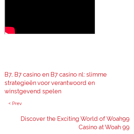
B7, B7 casino en B7 casino nl: slimme
strategieën voor verantwoord en
winstgevend spelen
< Prev
Discover the Exciting World of Woah99
Casino at Woah 99