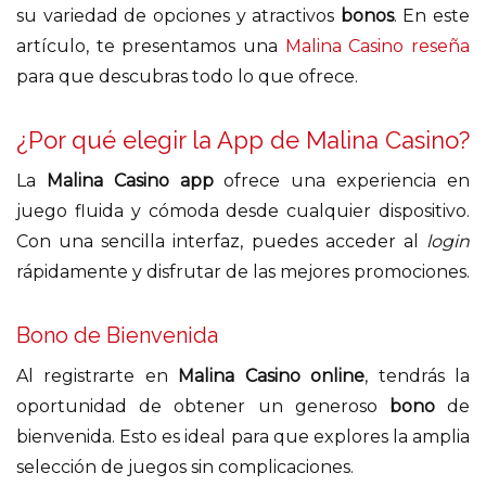
su variedad de opciones y atractivos
bonos
. En este
artículo, te presentamos una
Malina Casino reseña
para que descubras todo lo que ofrece.
¿Por qué elegir la App de Malina Casino?
La
Malina Casino app
ofrece una experiencia en
juego fluida y cómoda desde cualquier dispositivo.
Con una sencilla interfaz, puedes acceder al
login
rápidamente y disfrutar de las mejores promociones.
Bono de Bienvenida
Al registrarte en
Malina Casino online
, tendrás la
oportunidad de obtener un generoso
bono
de
bienvenida. Esto es ideal para que explores la amplia
selección de juegos sin complicaciones.