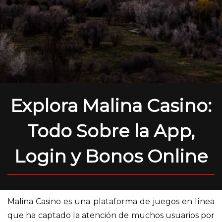
Explora Malina Casino:
Todo Sobre la App,
Login y Bonos Online
Malina Casino es una plataforma de juegos en línea
que ha captado la atención de muchos usuarios por