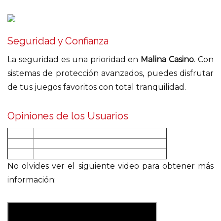
Seguridad y Confianza
La seguridad es una prioridad en
Malina Casino
. Con
sistemas de protección avanzados, puedes disfrutar
de tus juegos favoritos con total tranquilidad.
Opiniones de los Usuarios
Usuario
Comentario
Juan
Excelente variedad de juegos y bonos.
Ana
La app es muy intuitiva y fácil de usar.
No olvides ver el siguiente video para obtener más
información: